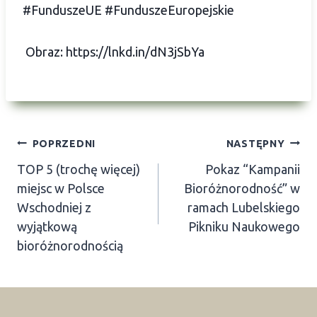
#FunduszeUE
#FunduszeEuropejskie
Obraz:
https://lnkd.in/dN3jSbYa
Nawigacja
POPRZEDNI
NASTĘPNY
TOP 5 (trochę więcej)
Pokaz “Kampanii
wpisu
miejsc w Polsce
Bioróżnorodność” w
Wschodniej z
ramach Lubelskiego
wyjątkową
Pikniku Naukowego
bioróżnorodnością