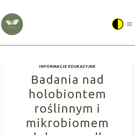
Przejdź
do
treści
INFORMACJE EDUKACYJNE
Badania nad
holobiontem
roślinnym i
mikrobiomem