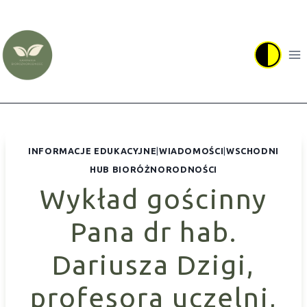
Przejdź
do
treści
INFORMACJE EDUKACYJNE
|
WIADOMOŚCI
|
WSCHODNI
HUB BIORÓŻNORODNOŚCI
Wykład gościnny
Pana dr hab.
Dariusza Dzigi,
profesora uczelni,