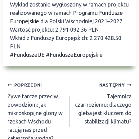
Wykład zostanie wygłoszony w ramach projektu
realizowanego w ramach Programu
Fundusze
Europejskie
dla Polski Wschodniej 2021–2027
Wartość projektu: 2 791 092.36 PLN
Wkład z Funduszy Europejskich: 2 270 428.50
PLN
#FunduszeUE
#FunduszeEuropejskie
Nawigacja
POPRZEDNI
NASTĘPNY
Żywe tarcze przeciw
Tajemnica
wpisu
powodziom: jak
czarnoziemu: dlaczego
mikroskopijne glony w
gleba jest kluczem do
rzekach Wschodu
stabilizacji klimatu?
ratują nas przed
katastrofą wodną?