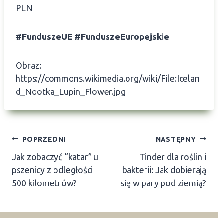
PLN
#FunduszeUE
#FunduszeEuropejskie
Obraz:
https://commons.wikimedia.org/wiki/File:Icelan
d_Nootka_Lupin_Flower.jpg
Nawigacja
POPRZEDNI
NASTĘPNY
Jak zobaczyć “katar” u
Tinder dla roślin i
wpisu
pszenicy z odległości
bakterii: Jak dobierają
500 kilometrów?
się w pary pod ziemią?