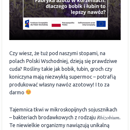
Czy wiesz, że tuż pod naszymi stopami, na
polach Polski Wschodniej, dzieją się prawdziwe
cuda? Rośliny takie jak bobik, łubin, groch czy
koniczyna mają niezwykłą supermoc – potrafią
produkować własny nawóz azotowy! I to za
darmo
Tajemnica tkwi w mikroskopijnych sojusznikach
– bakteriach brodawkowych z rodzaju 𝑅ℎ𝑖𝑧𝑜𝑏𝑖𝑢𝑚.
Te niewielkie organizmy nawiązują unikalną