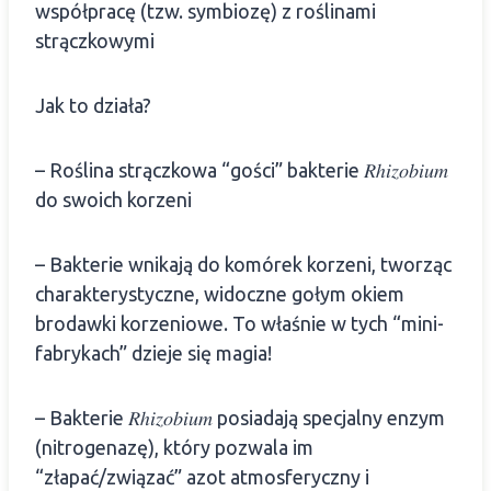
współpracę (tzw. symbiozę) z roślinami
strączkowymi
Jak to działa?
– Roślina strączkowa “gości” bakterie 𝑅ℎ𝑖𝑧𝑜𝑏𝑖𝑢𝑚
do swoich korzeni
– Bakterie wnikają do komórek korzeni, tworząc
charakterystyczne, widoczne gołym okiem
brodawki korzeniowe. To właśnie w tych “mini-
fabrykach” dzieje się magia!
– Bakterie 𝑅ℎ𝑖𝑧𝑜𝑏𝑖𝑢𝑚 posiadają specjalny enzym
(nitrogenazę), który pozwala im
“złapać/związać” azot atmosferyczny i