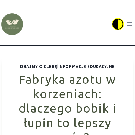
Przejdź
do
treści
DBAJMY O GLEBĘ
|
INFORMACJE EDUKACYJNE
Fabryka azotu w
korzeniach:
dlaczego bobik i
łupin to lepszy