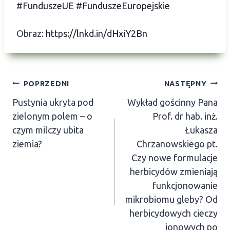
#FunduszeUE
#FunduszeEuropejskie
Obraz:
https://lnkd.in/dHxiY2Bn
Nawigacja
POPRZEDNI
NASTĘPNY
Pustynia ukryta pod
Wykład gościnny Pana
wpisu
zielonym polem – o
Prof. dr hab. inż.
czym milczy ubita
Łukasza
ziemia?
Chrzanowskiego pt.
Czy nowe formulacje
herbicydów zmieniają
funkcjonowanie
mikrobiomu gleby? Od
herbicydowych cieczy
jonowych po