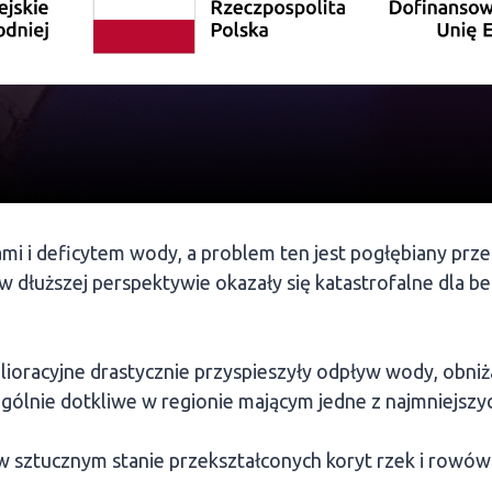
ami i deficytem wody, a problem ten jest pogłębiany przez
u, w dłuższej perspektywie okazały się katastrofalne dla
elioracyjne drastycznie przyspieszyły odpływ wody, obn
czególnie dotkliwe w regionie mającym jedne z najmniejs
w sztucznym stanie przekształconych koryt rzek i rowów