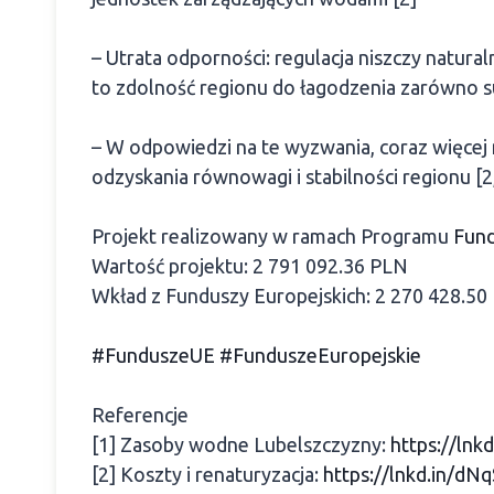
– Utrata odporności: regulacja niszczy natura
to zdolność regionu do łagodzenia zarówno su
– W odpowiedzi na te wyzwania, coraz więcej m
odzyskania równowagi i stabilności regionu [2,
Projekt realizowany w ramach Programu
Fund
Wartość projektu: 2 791 092.36 PLN
Wkład z Funduszy Europejskich: 2 270 428.50
#FunduszeUE
#FunduszeEuropejskie
Referencje
[1] Zasoby wodne Lubelszczyzny:
https://lnk
[2] Koszty i renaturyzacja:
https://lnkd.in/dN