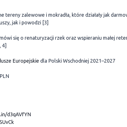
lne tereny zalewowe i mokradła, które działały jak darmo
szy, jak i powodzi [3]
ówi się o renaturyzacji rzek oraz wspieraniu małej reten
 4]
usze Europejskie
dla Polski Wschodniej 2021–2027
 PLN
d.in/d3qAVfYN
qSUvCk