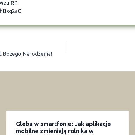
hWzuiRP
/dhBxq2aC
t Bożego Narodzenia!
Gleba w smartfonie: Jak aplikacje
mobilne zmieniają rolnika w