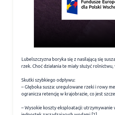
Lubelszczyzna boryka się z nasilającą się susz
rzek. Choć działania te miały służyć rolnictw
Skutki szybkiego odpływu:
– Głęboka susza: uregulowane rzeki i rowy m
ogranicza retencję w krajobrazie, co jest sz
– Wysokie koszty eksploatacji: utrzymywanie 
jednostek zarządzających wodami [2]