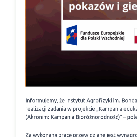
Informujemy, że Instytut Agrofizyki im. Boh
realizacji zadania w projekcie „Kampania edu
(Akronim: Kampania Bioróżnorodność)” – pole
Za wykonaną pracę przewidziane jest wynagro