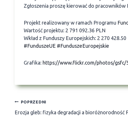
Zgłoszenia proszę kierować do pracowników D
Projekt realizowany w ramach Programu
Fund
Wartość projektu: 2 791 092.36 PLN
Wkład z Funduszy Europejskich: 2 270 428.50
#FunduszeUE
#FunduszeEuropejskie
Grafika:
https://www.flickr.com/photos/gsfc
Nawigacja
POPRZEDNI
Erozja gleb: fizyka degradacji a bioróżnorodność 
wpisu