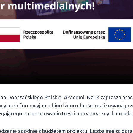
dana Dobrzańskiego Polskiej Akademii Nauk zaprasza pra
kacyjno-informacyjna o bioróżnorodności realizowana prz
gającego na opracowaniu treści merytorycznych do lekcj
dzenie zgodnie z budżetem projektu. Liczba miejsc ogra