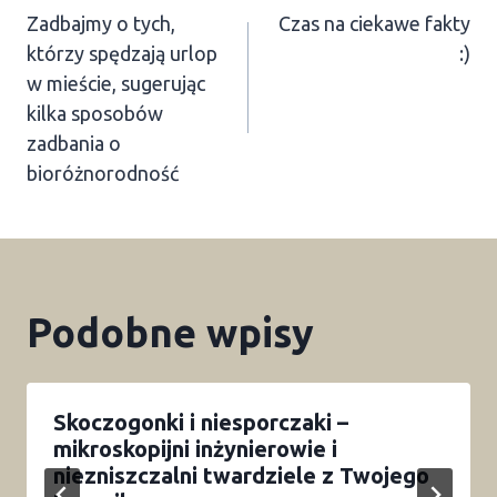
Zadbajmy o tych,
Czas na ciekawe fakty
wpisu
którzy spędzają urlop
:)
w mieście, sugerując
kilka sposobów
zadbania o
bioróżnorodność
Podobne wpisy
Skoczogonki i niesporczaki –
mikroskopijni inżynierowie i
niezniszczalni twardziele z Twojego