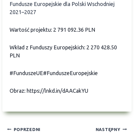
Fundusze Europejskie dla Polski Wschodniej
2021–2027
Wartość projektu: 2 791 092.36 PLN
Wkład z Funduszy Europejskich: 2 270 428.50
PLN
#FunduszeUE
#FunduszeEuropejskie
Obraz:
https://lnkd.in/dAACakYU
Nawigacja
POPRZEDNI
NASTĘPNY