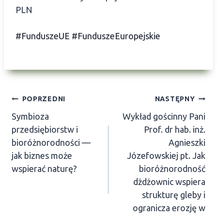
PLN
#FunduszeUE
#FunduszeEuropejskie
Nawigacja
POPRZEDNI
NASTĘPNY
Symbioza
Wykład gościnny Pani
wpisu
przedsiębiorstw i
Prof. dr hab. inż.
bioróżnorodności —
Agnieszki
jak biznes może
Józefowskiej pt. Jak
wspierać naturę?
bioróżnorodność
dżdżownic wspiera
strukturę gleby i
ogranicza erozję w