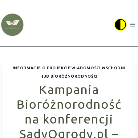
Przejdź
do
treści
INFORMACJE O PROJEKCIE
|
WIADOMOŚCI
|
WSCHODNI
HUB BIORÓŻNORODNOŚCI
Kampania
Bioróżnorodność
na konferencji
SadyOgrody.pl –